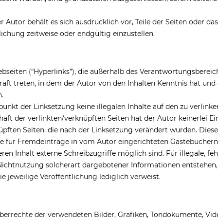
er Autor behält es sich ausdrücklich vor, Teile der Seiten ode
lichung zeitweise oder endgültig einzustellen.
bseiten (“Hyperlinks”), die außerhalb des Verantwortungsbereic
Kraft treten, in dem der Autor von den Inhalten Kenntnis hat un
.
punkt der Linksetzung keine illegalen Inhalte auf den zu verlink
aft der verlinkten/verknüpften Seiten hat der Autor keinerlei Ein
nüpften Seiten, die nach der Linksetzung verändert wurden. Diese 
e für Fremdeinträge in vom Autor eingerichteten Gästebüchern, 
n Inhalt externe Schreibzugriffe möglich sind. Für illegale, feh
ichtnutzung solcherart dargebotener Informationen entstehen, ha
ie jeweilige Veröffentlichung lediglich verweist.
rheberrechte der verwendeten Bilder, Grafiken, Tondokumente, Vi