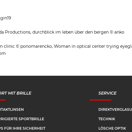
igin19
da Productions, durchblick im leben über den bergen © anko
 clinic © ponomarencko, Woman in optical center trying eyeglasse
com
RT MIT BRILLE
SERVICE
TAKTLINSEN
DIREKTVERGLAS
RIGIERTE SPORTBRILLE
TECHNIK
PS FÜR IHRE SICHERHEIT
LÖSCHE OPTIK