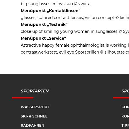
big sunglasses enjoys sun © vvvita
Menüpunkt „Kontaktlinsen“
glasses, colored contact lenses, vision concept © kich
Menüpunkt „Technik“
close up of smiling young women in sunglasses © Sy
Menüpunkt „Service“
Attractive happy female ophthalmologist is working in
contrastwerkstatt, evil eye Sportbrillen © silhouette.
SPORTARTEN
SPO
WASSERSPORT
KON
SKI- & SCHNEE
KOR
RADFAHREN
TIP