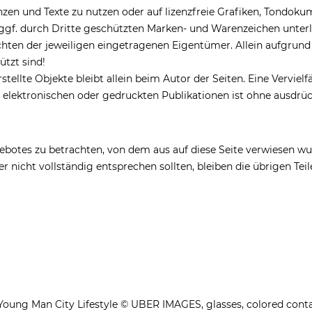
nzen und Texte zu nutzen oder auf lizenzfreie Grafiken, Tondok
 ggf. durch Dritte geschützten Marken- und Warenzeichen unt
hten der jeweiligen eingetragenen Eigentümer. Allein aufgrund 
tzt sind!
rstellte Objekte bleibt allein beim Autor der Seiten. Eine Vervie
elektronischen oder gedruckten Publikationen ist ohne ausdrüc
gebotes zu betrachten, von dem aus auf diese Seite verwiesen wu
r nicht vollständig entsprechen sollten, bleiben die übrigen Te
 Young Man City Lifestyle © UBER IMAGES, glasses, colored contact