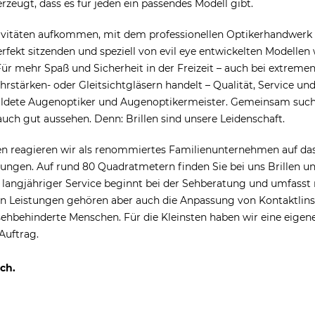
rzeugt, dass es für jeden ein passendes Modell gibt.
vitäten aufkommen, mit dem professionellen Optikerhandwerk zu
rfekt sitzenden und speziell von evil eye entwickelten Modell
ür mehr Spaß und Sicherheit in der Freizeit – auch bei extreme
hrstärken- oder Gleitsichtgläsern handelt – Qualität, Service un
bildete Augenoptiker und Augenoptikermeister. Gemeinsam suche
uch gut aussehen. Denn: Brillen sind unsere Leidenschaft.
 reagieren wir als renommiertes Familienunternehmen auf das 
ngen. Auf rund 80 Quadratmetern finden Sie bei uns Brillen u
langjähriger Service beginnt bei der Sehberatung und umfasst 
eren Leistungen gehören aber auch die Anpassung von Kontaktlin
 sehbehinderte Menschen. Für die Kleinsten haben wir eine eige
Auftrag.
ch.