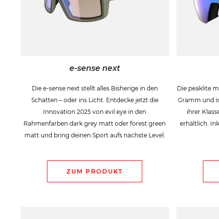
e-sense next
Die e-sense next stellt alles Bisherige in den
Die peaklite m
Schatten – oder ins Licht. Entdecke jetzt die
Gramm und ist
Innovation 2025 von evil eye in den
ihrer Klas
Rahmenfarben dark grey matt oder forest green
erhältlich. I
matt und bring deinen Sport aufs nächste Level.
ZUM PRODUKT